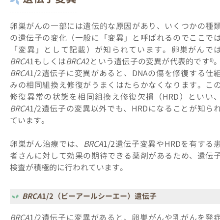
卵巣がんの一部には遺伝的な原因があり、いくつかの種
の遺伝子の変化（一般に「変異」と呼ばれるのでここで
「変異」として記載）が知られています。卵巣がんで
BRCA
1もしくは
BRCA
2という遺伝子の変異が代表的です
8)
BRCA
1/2遺伝子に変異があると、DNAの傷を修復する仕
みの相同組換え修復がうまくはたらかなくなります。こ
修復異常の状態を相同組換え修復欠損（HRD）といい
BRCA
1/2遺伝子の変異以外でも、HRDになることが知ら
ています。
卵巣がん治療では、
BRCA
1/2遺伝子変異やHRDを有する
者さんに対して効果の期待できる薬剤があるため、遺伝
検査が積極的に行われています。
BRCA
1/2（ビーアールシーエー）遺伝子
BRCA
1/2遺伝子に変異があると、卵巣がんや乳がんを発