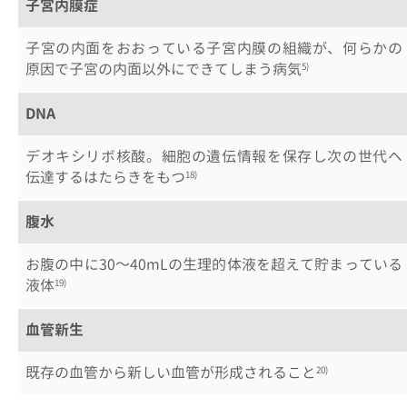
子宮内膜症
子宮の内面をおおっている子宮内膜の組織が、何らかの
原因で子宮の内面以外にできてしまう病気
5)
DNA
デオキシリボ核酸。細胞の遺伝情報を保存し次の世代へ
伝達するはたらきをもつ
18)
腹水
お腹の中に30～40mLの生理的体液を超えて貯まっている
液体
19)
血管新生
既存の血管から新しい血管が形成されること
20)