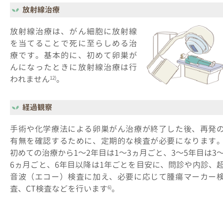
放射線治療
放射線治療は、がん細胞に放射線
を当てることで死に至らしめる治
療です。基本的に、初めて卵巣が
んになったときに放射線治療は行
われません
。
12)
経過観察
手術や化学療法による卵巣がん治療が終了した後、再発
有無を確認するために、定期的な検査が必要になります
初めての治療から1～2年目は1～3ヵ月ごと、3～5年目は3
6ヵ月ごと、6年目以降は1年ごとを目安に、問診や内診、
音波（エコー）検査に加え、必要に応じて腫瘍マーカー
査、CT検査などを行います
。
6)