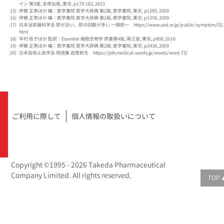
イン 第3版, 金原出版, 東京, p179-182, 2023
伊藤 正男ほか 編：医学書院 医学大辞典 第2版, 医学書院, 東京, p1289, 2009
伊藤 正男ほか 編：医学書院 医学大辞典 第2版, 医学書院, 東京, p1358, 2009
日本泌尿器科学会 尿が近い、尿の回数が多い ～頻尿～
https://www.urol.or.jp/public/symptom/02.
html
中村 桂子ほか 監訳：Essential 細胞生物学 原書第4版, 南江堂, 東京, p806, 2016
伊藤 正男ほか 編：医学書院 医学大辞典 第2版, 医学書院, 東京, p2438, 2009
日本血栓止血学会 用語集 血管新生
https://jsth.medical-words.jp/words/word-73/
ご利用に際して
個人情報の取扱いについて
Copyright ©1995 -
2026
Takeda Pharmaceutical
Company Limited. All rights reserved.
TOP 