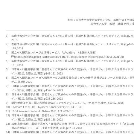
監修：東京大学大学院医学系研究科 医用生体工学講
統合ゲノム学 教授 織田 克利 先
医療情報科学研究所 編：病気がみえる vol.9 婦人科・乳腺外科 第4版, メディックメディア, 東京, p2-9,
2018
医療情報科学研究所 編：病気がみえる vol.9 婦人科・乳腺外科 第4版, メディックメディア, 東京, p168
169, 2018
国立がん研究センターがん情報サービス 「がん統計」（全国がん登録)

https://ganjoho.jp/reg_stat/statistics/data/dl/excel/cancer_incidenceNCR(2016-2021).xls
医療情報科学研究所 編：病気がみえる vol.9 婦人科・乳腺外科 第4版, メディックメディア, 東京, p172
181, 2018
日本婦人科腫瘍学会 編：患者さんとご家族のための子宮頸がん・子宮体がん・卵巣がん治療ガイドラ
イン 第3版, 金原出版, 東京, p146-151, 2023
国立がん研究センター がん情報サービス編集委員会 編：がんの冊子 各種がんシリーズ 卵巣がん・卵
がん, 第4版, 2025
日本婦人科腫瘍学会 編：患者さんとご家族のための子宮頸がん・子宮体がん・卵巣がん治療ガイドラ
イン 第3版, 金原出版, 東京, p152-154, 2023
日本婦人科腫瘍学会 編：患者さんとご家族のための子宮頸がん・子宮体がん・卵巣がん治療ガイドラ
イン 第3版, 金原出版, 東京, p233-236, 2023
関沢 明彦ほか 編：婦人科腫瘍遺伝カウンセリングマニュアル, 中外医学社, 東京, p50-52, 2018
Enomoto T et al., Int J Gynecol Cancer 2019; 29: 1043-1049
TCGA Research Network. Nature 2011; 474: 609-615
日本婦人科腫瘍学会 編：患者さんとご家族のための子宮頸がん・子宮体がん・卵巣がん治療ガイドラ
イン 第3版, 金原出版, 東京, p155-158, 2023
加藤 友康 監修：最新 子宮がん・卵巣がん治療 “納得して自分で決める”ための完全ガイド（「あなた
選ぶ治療法」シリーズ）, 主婦と生活社, 東京, p92-93, 2018
日本婦人科腫瘍学会 編：患者さんとご家族のための子宮頸がん・子宮体がん・卵巣がん治療ガイドラ