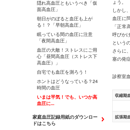
ょう。
隠れ高血圧ともいうべき「仮
面高血圧」
しかし
血圧に
朝日がのぼると血圧も上が
る！？「早朝高血圧」
「正常
眠っている間の血圧に注意
呼びか
「夜間高血圧」
という
血圧の大敵！ストレスにご用
さらに、
心「昼間高血圧（ストレス下
塞の発
高血圧）」
自宅でも血圧を測ろう！
診察室
ホントはどうなっている？24
時間の血圧
収縮期血
いまは平気！でも、いつか高
血圧に...
家庭血圧記録用紙のダウンロー
拡張期血
ドはこちら