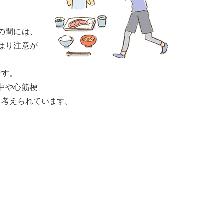
の間には、
はり注意が
です。
卒中や心筋梗
と考えられています。