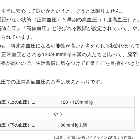
、本当に安心して良いかというと、そうとは限りません。
問題がない状態（正常血圧）と早期の高血圧（Ⅰ度高血圧）と
高値血圧」「高値血圧」と呼ばれる段階が設定されていて、や
けられています。
のも、将来高血圧になる可能性が高いと考えられる状態だから
正常血圧とされる120/80mmHg未満の人たちと比べて、脳
症率が高いので、生活習慣に気をつけて正常血圧を目指すべき
血圧での正常高値血圧の基準は次のとおりです。
圧（上の血圧）...
120～129mmHg
かつ
圧（下の血圧）...
80mmHg未満
（出典：高血圧治療ガイドライン2019より作成）