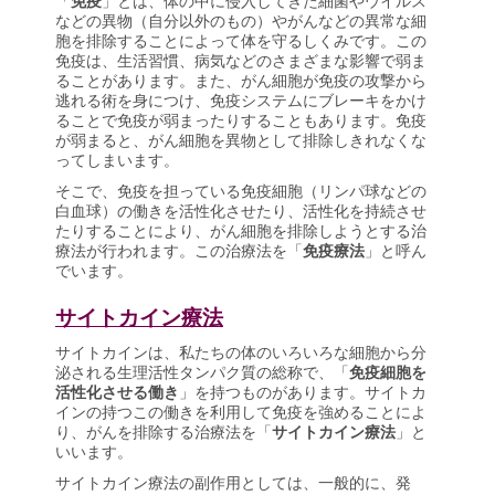
「
免疫
」とは、体の中に侵入してきた細菌やウイルス
などの異物（自分以外のもの）やがんなどの異常な細
胞を排除することによって体を守るしくみです。この
免疫は、生活習慣、病気などのさまざまな影響で弱ま
ることがあります。また、がん細胞が免疫の攻撃から
逃れる術を身につけ、免疫システムにブレーキをかけ
ることで免疫が弱まったりすることもあります。免疫
が弱まると、がん細胞を異物として排除しきれなくな
ってしまいます。
そこで、免疫を担っている免疫細胞（リンパ球などの
白血球）の働きを活性化させたり、活性化を持続させ
たりすることにより、がん細胞を排除しようとする治
療法が行われます。この治療法を「
免疫療法
」と呼ん
でいます。
サイトカイン療法
サイトカインは、私たちの体のいろいろな細胞から分
泌される生理活性タンパク質の総称で、「
免疫細胞を
活性化させる働き
」を持つものがあります。サイトカ
インの持つこの働きを利用して免疫を強めることによ
り、がんを排除する治療法を「
サイトカイン療法
」と
いいます。
サイトカイン療法の副作用としては、一般的に、発