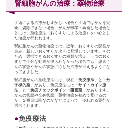
腎細胞がんの治療：薬物治療
手術による治療がむずかしい場合や手術ではがんを完
全に切除できない場合、がんが転移・再発した場合な
どには、薬物療法（おくすりによる治療）を中心とし
た治療が行われます。
腎細胞がんの薬物治療では、近年、おくすりの開発が
進み、新しいおくすりが次々に登場しています。その
ため、選択できるおくすりの種類が増え、一つのおく
すりで十分な効果が得られなかった場合でも、患者さ
んの状態やがんの状態に応じた治療が行えるようにな
ってきました。
腎細胞がんの薬物療法には、現在「
免疫療法
」と「
分
子標的薬
」があり、免疫療法には「
サイトカイン療
法
」と「
免疫チェックポイント阻害薬
」があります。
がんの状態や全身状態、薬物治療を初めて受けるの
か、２番目以降なのかなどによって、使われる薬剤が
選択されます。
●
免疫療法