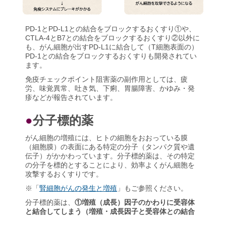
PD-1とPD-L1との結合をブロックするおくすり①や、
CTLA-4とB7との結合をブロックするおくすり②以外に
も、がん細胞が出すPD-L1に結合して（T細胞表面の）
PD-1との結合をブロックするおくすりも開発されてい
ます。
免疫チェックポイント阻害薬の副作用としては、疲
労、味覚異常、吐き気、下痢、胃腸障害、かゆみ・発
疹などが報告されています。
●
分子標的薬
がん細胞の増殖には、ヒトの細胞をおおっている膜
（細胞膜）の表面にある特定の分子（タンパク質や遺
伝子）がかかわっています。分子標的薬は、その特定
の分子を標的とすることにより、効率よくがん細胞を
攻撃するおくすりです。
※「
腎細胞がんの発生と増殖
」もご参照ください。
分子標的薬は、
①増殖（成長）因子のかわりに受容体
と結合してしまう（増殖・成長因子と受容体との結合
をブロック）
、または
②受容体の働きを阻害する
こと