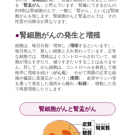
を「
腎盂がん
」と呼んでいます。腎臓にできるがんの
約9割は腎細胞がんで、一般に「腎がん」といえば腎細
胞がんを指します。腎細胞がんと腎盂がんでは、その
性質や治療法が異なります。
●
腎細胞がんの発生と増殖
細胞は、毎日分裂・増加し（
増殖
するといいます）、
毎日死んで、新しい細胞と入れ替わっています。正常
な細胞では、増殖はよくコントロールされていて、細
胞が増えすぎたり、減りすぎたりすることはありませ
ん。対して、がん細胞は、コントロールを無視して無
秩序に増殖を続け（
がん化
）、やがて周囲の正常な組
織や臓器に直接広がったり（
浸潤
）、血管やリンパ管
を通って発生した場所から離れ（
転移
）、移動した先
で再度増殖したりします。
腎細胞がんと腎盂がん