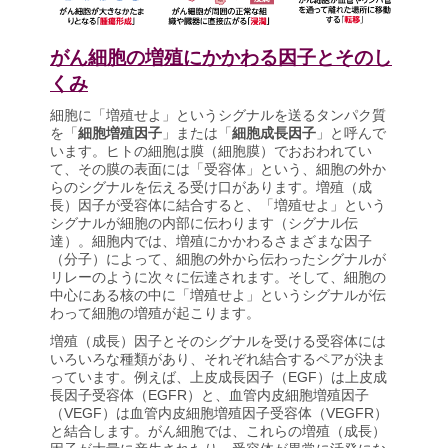
がん細胞の増殖にかかわる因子とそのし
くみ
細胞に「増殖せよ」というシグナルを送るタンパク質
を「
細胞増殖因子
」または「
細胞成長因子
」と呼んで
います。ヒトの細胞は膜（細胞膜）でおおわれてい
て、その膜の表面には「受容体」という、細胞の外か
らのシグナルを伝える受け口があります。増殖（成
長）因子が受容体に結合すると、「増殖せよ」という
シグナルが細胞の内部に伝わります（シグナル伝
達）。細胞内では、増殖にかかわるさまざまな因子
（分子）によって、細胞の外から伝わったシグナルが
リレーのように次々に伝達されます。そして、細胞の
中心にある核の中に「増殖せよ」というシグナルが伝
わって細胞の増殖が起こります。
増殖（成長）因子とそのシグナルを受ける受容体には
いろいろな種類があり、それぞれ結合するペアが決ま
っています。例えば、上皮成長因子（EGF）は上皮成
長因子受容体（EGFR）と、血管内皮細胞増殖因子
（VEGF）は血管内皮細胞増殖因子受容体（VEGFR）
と結合します。がん細胞では、これらの増殖（成長）