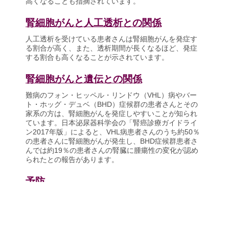
高くなることも指摘されています。
腎細胞がんと人工透析との関係
人工透析を受けている患者さんは腎細胞がんを発症す
る割合が高く、また、透析期間が長くなるほど、発症
する割合も高くなることが示されています。
腎細胞がんと遺伝との関係
難病のフォン・ヒッペル・リンドウ（VHL）病やバー
ト・ホッグ・デュベ（BHD）症候群の患者さんとその
家系の方は、腎細胞がんを発症しやすいことが知られ
ています。日本泌尿器科学会の「腎癌診療ガイドライ
ン2017年版」によると、VHL病患者さんのうち約50％
の患者さんに腎細胞がんが発生し、BHD症候群患者さ
んでは約19％の患者さんの腎臓に腫瘍性の変化が認め
られたとの報告があります。
予防
腎細胞がんに関しては、発生に関係している特定の要
因がわかっていないため、予防の決め手はありませ
ん。しかし、腎細胞がんの発生には、喫煙、肥満、高
血圧等との関係が指摘されていることから、禁煙し、