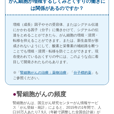
がん細胞が増殖するしくみとくすりの働きに
は関係があるのですか？
増殖（成長）因子やその受容体、またはシグナル伝達
にかかわる因子（分子）に働きかけて、シグナルの伝
達をとめることができたら、がん細胞の増殖・浸潤・
転移を抑えることができます。または、新生血管が形
成されないようにして、酸素と栄養素の補給路を断つ
ことでも増殖・浸潤・転移を防ぐことができます。現
在使われているおくすりの中には、このような点に着
目して開発されたものもあります。
※「
腎細胞がんの治療：薬物治療
」「
分子標的薬
」も
ご参照ください。
●
腎細胞がんの頻度
腎細胞がんは、国立がん研究センターがん情報サービ
ス「がん登録・統計」によると、2015年の1年間で、人
口10万人あたり7.9人（年齢で調整した全国合計値）が