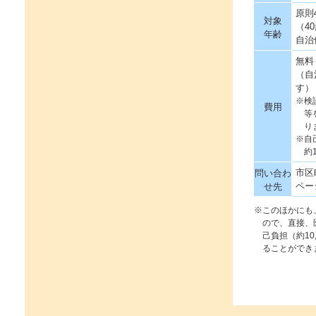
原則
対象
（4
年齢
自治
無料
（自
す）
※検
費用
等
り
※自
約1
市区
問い合わ
ペー
せ先
※このほかにも
ので、直接、
己負担（約10
ることができ