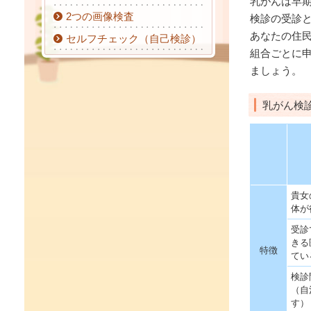
乳がんは早
2つの画像検査
検診の受診
あなたの住
セルフチェック（自己検診）
組合ごとに
ましょう。
乳がん検
貴女
体が
受診
きる
特徴
てい
検診
（自
す）