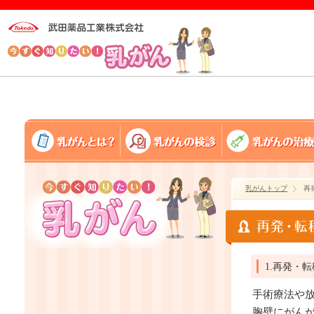
乳がんトップ
再
1.再発・
手術療法や
胸壁にがん