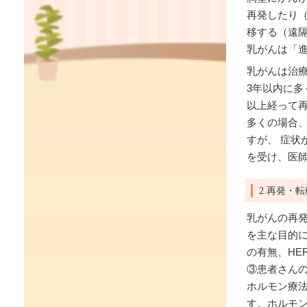
再発したり
移する（遠
乳がんは「
乳がんは治
3年以内に多
以上経って
多くの場合
すが、 症
を受け、医
2.再発・
乳がんの再発
を主な目的
の有無、HE
③患者さん
ホルモン療法
す。ホルモン