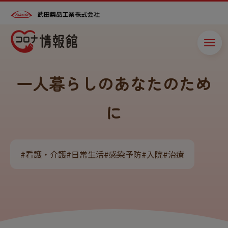
一人暮らしのあなたのため
HOME
お薬や、ワクチンに
に
関するお問い合わせ先
新型コロナウイルス
サイトの内容やご不明点などの確認にご活用ください。
感染症の“今”
#看護・介護
#日常生活
#感染予防
#入院
#治療
くすり相談室
身を守るために
0120-566-587
受付時間：9:00～17:30