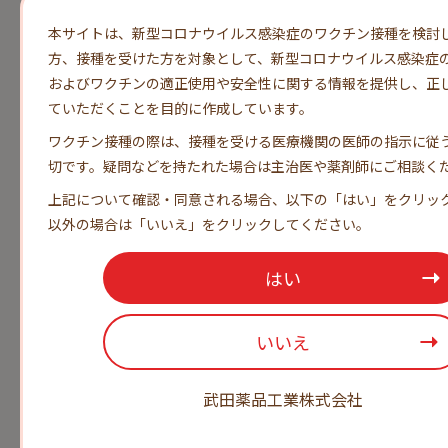
本サイトは、新型コロナウイルス感染症のワクチン接種を検討
方、接種を受けた方を対象として、新型コロナウイルス感染症
およびワクチンの適正使用や安全性に関する情報を提供し、正
ていただくことを目的に作成しています。​
ワクチン接種の際は、接種を受ける医療機関の医師の指示に従
切です。
疑問などを持たれた場合は主治医や薬剤師にご相談くだ
体調不安や発熱・下痢・嘔吐・発疹などの症状が
上記について確認・同意される場合、以下の「はい」をクリッ
出てきた場合は、自宅で療養あるいは医療機関を
以外の場合は「いいえ」をクリックしてください。​
受診。
はい
いいえ
武田薬品工業株式会社