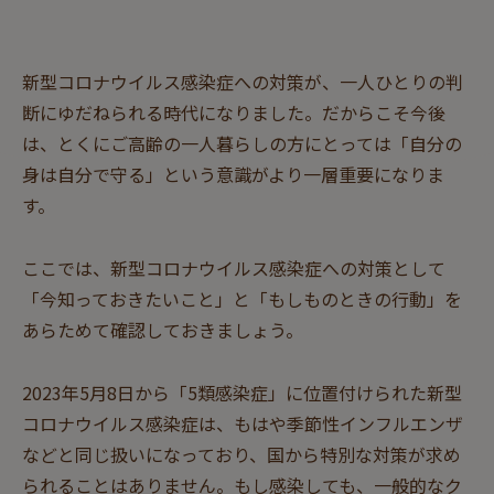
土日祝日・その他の当社休業日を除く
感染したら？
Webでのお問い合わせ
新型コロナウイルス感染症への対策が、一人ひとりの判
新型コロナウイルス
断にゆだねられる時代になりました。だからこそ今後
お問い合わせ内容の件名に
感染症コラム
は、とくにご高齢の一人暮らしの方にとっては「自分の
要件を記載ください
身は自分で守る」という意識がより一層重要になりま
す。
リスクチェック
相談カ
ここでは、新型コロナウイルス感染症への対策として
「今知っておきたいこと」と「もしものときの行動」を
あらためて確認しておきましょう。
2023年5月8日から「5類感染症」に位置付けられた新型
コロナウイルス感染症は、もはや季節性インフルエンザ
などと同じ扱いになっており、国から特別な対策が求め
られることはありません。もし感染しても、一般的なク