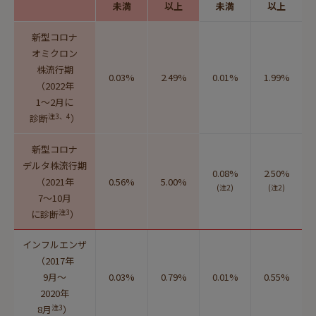
未満
以上
未満
以上
新型コロナ
オミクロン
株流行期
0.03%
2.49%
0.01%
1.99%
（2022年
1～2月に
注3、4
診断
）
新型コロナ
デルタ株流行期
0.08%
2.50%
（2021年
0.56%
5.00%
(注2)
(注2)
7～10月
注3
に
診断
）
インフルエンザ
（2017年
9月～
0.03%
0.79%
0.01%
0.55%
2020年
注3
8月
）