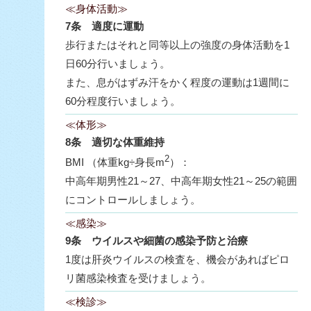
≪身体活動≫
7条 適度に運動
歩行またはそれと同等以上の強度の身体活動を1
日60分行いましょう。
また、息がはずみ汗をかく程度の運動は1週間に
60分程度行いましょう。
≪体形≫
8条 適切な体重維持
2
BMI （体重kg÷身長m
）：
中高年期男性21～27、中高年期女性21～25の範囲
にコントロールしましょう。
≪感染≫
9条 ウイルスや細菌の感染予防と治療
1度は肝炎ウイルスの検査を、機会があればピロ
リ菌感染検査を受けましょう。
≪検診≫